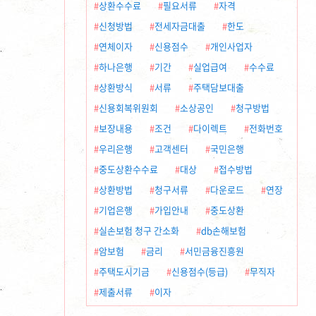
상환수수료
필요서류
자격
신청방법
전세자금대출
한도
연체이자
신용점수
개인사업자
하나은행
기간
실업급여
수수료
상환방식
서류
주택담보대출
신용회복위원회
소상공인
청구방법
보장내용
조건
다이렉트
전화번호
우리은행
고객센터
국민은행
중도상환수수료
대상
접수방법
상환방법
청구서류
다운로드
연장
기업은행
가입안내
중도상환
실손보험 청구 간소화
db손해보험
암보험
금리
서민금융진흥원
주택도시기금
신용점수(등급)
무직자
제출서류
이자