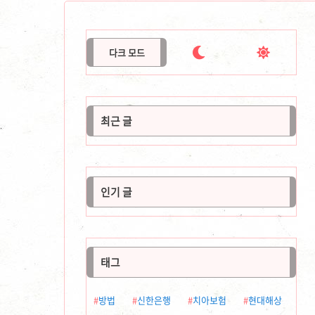


다크 모드
최근 글
인기 글
태그
방법
신한은행
치아보험
현대해상